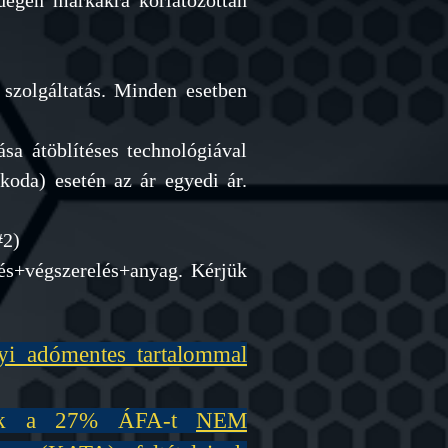
idegen márkákra korlátozottan
 szolgáltatás. Minden esetben
ása átöblítéses technológiával
oda) esetén az ár egyedi ár.
#2)
tés+végszerelés+anyag. Kérjük
yi adómentes t
artalommal
elyek a 27% ÁFA-t
NEM