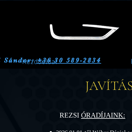
i Sándor:
+36 30 589-2834
Kezdőoldal
JAVÍTÁ
REZSI
ÓRADÍJAINK: