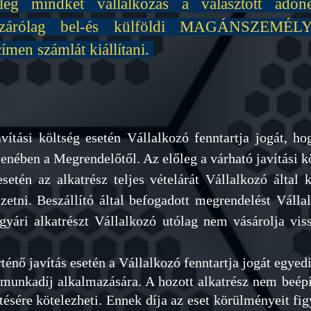
nleg mindkét vállalkozás a választott adón
izárólag bel-és külföldi MAGÁNSZEMÉLY 
n számlát kiállítani.
avítási költség esetén Vállalkozó fenntartja jogát, h
lenében a Megrendelőtől. Az előleg a várható javítási 
setén az alkatrész teljes vételárát Vállalkozó által k
zetni. Beszállító által befogadott megrendelést Váll
 g
yári alkatrészt Vállalkozó utólag nem vásárolja vis
ténő javítás esetén a Vállalkozó fenntartja jogát egyedi
 munkadíj alkalmazására. A hozott alkatrész nem beépí
tésére kötelezheti. Ennek díja az eset körülményeit fi