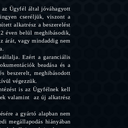
 az Ügyfél által jóváhagyott
 ingyen cseréljük, viszont a
tett alkatrész a beszerelést
n 2 éven belül meghibásodik,
sz árát, vagy mindaddig nem
a.
llalja. Ezért a garanciális
dokumentációk beadása és a
 és beszerelt, meghibásodott
kívül végezzük.
ntézést is az Ügyfélnek kell
nek valamint az új alkatrész
ésére a gyártó alapban nem
yedi megállapodás hiányában