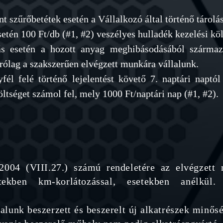
nt szűrőbetétek esetén a Vállalkozó által történő tárolá
esetén 100 Ft/db (#1, #2) veszélyes hulladék kezelési köl
tás esetén a hozott anyag meghibásodásából szárma
árólag a szakszerűen elvégzett munkára vállalunk.
fél felé történő lejelentést követő 7. naptári naptó
ltséget számol fel, mely 1000 Ft/naptári nap (#1, #2).
004 (VIII.27.) számú rendeletére az elvégzett
etekben km-korlátozással, esetekben anélkül
alunk beszerzett és beszerelt új alkatrészek minős