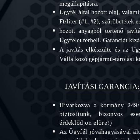
megállapításra.
Ügyfél által hozott olaj, valami
Ft/liter (#1, #2), szűrőbetétek 
hozott anyagból történő javí
Ügyfelet terheli. Garanciát kiz
A javítás elkészülte és az Ügy
Vállalkozó gépjármű-tárolási kö
JAVÍTÁSI GA
RANCIA:
Hivatkozva a kormány 249/2
biztosítunk, bizonyos es
érdeklődjön
előre
!)
Az Ügyfél jóváhagyásával ált