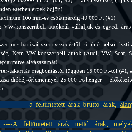
cseréje 60
.000 Ft-tól (#1, #2) + anyagköltség (tipus
inden esetben érdeklődjön)
a maximum 100 mm-es csőátmérőig 40
.000 Ft (#1)
k VW-konszernbeli autóknál vállaljuk és egyedi áras
zer mechanikai szennyeződéstől történő belső tisztít
ltség. Nem VW-konszerbeli autók (Audi, VW, Seat, Sk
gépjárműve alvázszámát!
ér-takarítás megbontástól függően 15.000 Ft-tól (#1, 
ítása dióhéj-őrleménnyel 25.000 Ft/henger + előkészí
ot!
-----------a
feltüntetett árak bruttó árak,
alan
 ----A feltüntetett árak nettó árak, m