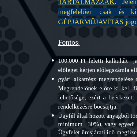
TARTALMAZZÁK
. Jele
megfelelően csak és k
GÉPJÁRMŰJAVÍTÁS jogcíme
Fontos
:
100.000 Ft feletti kalkulált j
előleget kérjen előlegszámla el
gyári alkatrész megrendelése e
Megrendelőnek előre ki kell fi
lehetősége, ezért a beérkezett
rendelkezésre bocsájtja.
Ügyfél által hozott anyagból tör
minimum +30%)
, vagy egyedi
Ügyfelet üresjárati idő megfize