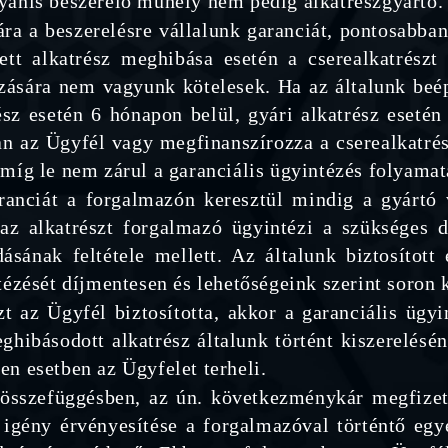
yanis beszerelő műhely nem pedig alkatrészgyártó.
a a beszerelésre vállalunk garanciát, pontosabban
tett alkatrész meghibása esetén a cserealkatrészt
zására nem vagyunk kötelesek. Ha az általunk beépí
ész esetén 6 hónapon belül, gyári alkatrész eseté
n az Ügyfél vagy megfinanszírozza a cserealkatré
míg le nem zárul a garanciális ügyintézés folyamat
anciát a forgalmazón keresztül mindig a gyártó vá
az alkatrészt forgalmazó ügyintézi a szükséges 
ásának feltétele mellett. Az általunk biztosított
tézését díjmentesen és lehetőségeink szerint soron 
t az Ügyfél biztosította, akkor a garanciális ügyi
eghibásodott alkatrész általunk történt kiszerelésé
n esetben az Ügyfelet terheli.
összefüggésben, az ún. következménykár megfizet
i igény érvényesítése a forgalmazóval történtő eg