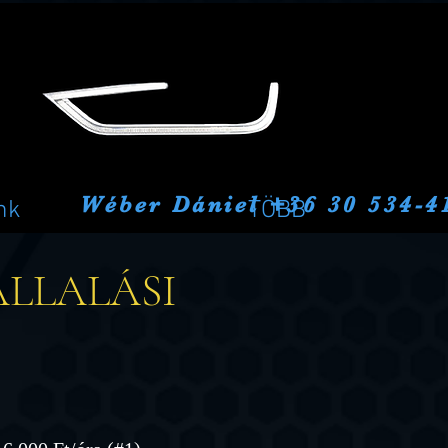
Wéber Dániel +36 30 534-4
nk
TÖBB
ÁLLALÁSI