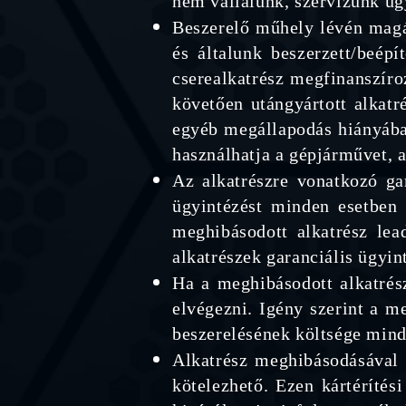
nem vállalunk, szervizünk ug
Beszerelő műhely lévén magár
és általunk beszerzett/beépí
cserealkatrész megfinanszíro
követően utángyártott alkatr
egyéb megállapodás hiányába
használhatja a gépjárművet, a
Az alkatrészre vonatkozó gar
ügyintézést minden esetben 
meghibásodott alkatrész lead
alkatrészek garanciális ügyin
Ha a meghibásodott alkatrész
elvégezni. Igény szerint a m
beszerelésének költsége minde
Alkatrész meghibásodásával 
kötelezhető. Ezen kártérítés