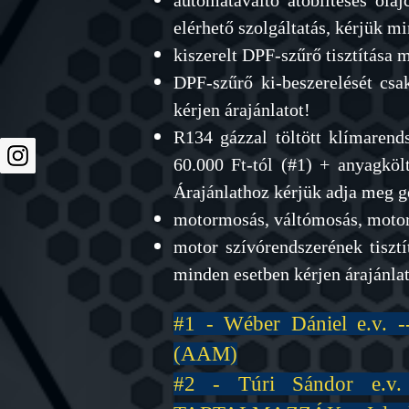
automataváltó átöblítéses olaj
elérhető szolgáltatás, kérjük m
kiszerelt DPF-szűrő tisztítás
DPF-szűrő ki-beszerelését csa
kérjen árajánlatot!
R134 gázzal töltött klímarends
60.000 Ft-tól (#1) + anyagkö
Árajánlathoz kérjük adja meg 
motormosás, váltómosás, motort
motor szívórendszerének
tiszt
minden esetben kérjen árajánlat
#1 - Wéber Dániel e.v. ---
(AAM)
#2 - Túri Sándor e.v.