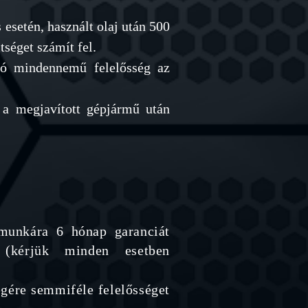
s esetén, használt olaj után 500
tséget számít fel.
zó mindennemű felelősség az
l a megjavított gépjármű után
 munkára 6 hónap garanciát
. (kérjük minden esetben
égére semmiféle felelősséget