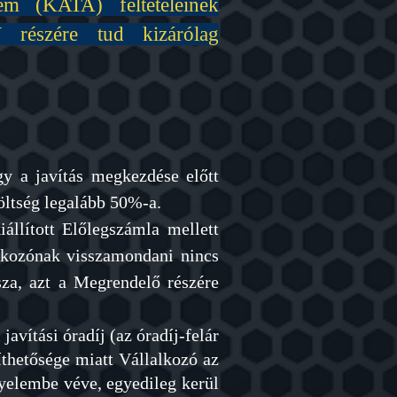
em (KATA) feltételeinek
részére tud kizárólag
ogy a javítás megkezdése előtt
költség legalább 50%-a.
iállított Előlegszámla mellett
alkozónak visszamondani nincs
sza, azt a Megrendelő részére
 javítási óradíj
(az óradíj-felár
thetősége miatt Vállalkozó az
gyelembe véve, egyedileg kerül