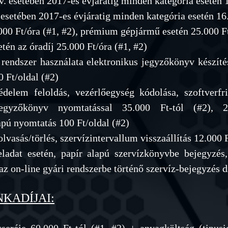
.v. esetében 2017-es évjáratig minden kategória esetén 
. esetében 2017-es évjáratig minden kategória esetén 16
.000 Ft/óra (#1, #2), prémium gépjármű esetén 25.000 Ft
tén az óradíj 25.000 Ft/óra (#1, #2)
 rendszer használata
elektronikus jegyzőkönyv készíté
 Ft/oldal (#2)
delem feloldás, vezérlőegység kódolása, szoftverfri
 jegyzőkönyv nyomtatással 35.000 Ft-tól (#2), 2
apú nyomtatás 100 Ft/oldal (#2)
lvasás/törlés, szervízintervallum visszaállítás 12.000 
feladat esetén, papír alapú szervízkönyvbe bejegyzés
az on-line gyári rendszerbe történő szervíz-bejegyzés 
KADÍJA
I
: