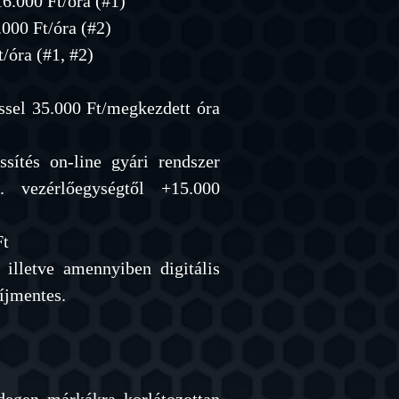
16
.000 Ft/óra (#1)
.000 Ft/óra (#2)
/óra (#1, #2)
ssel 35.000
Ft/megkezdett óra
ssítés on-line gyári rendszer
. vezérlőegységtől +15.000
Ft
, illetve amennyiben d
igitális
díjmentes.